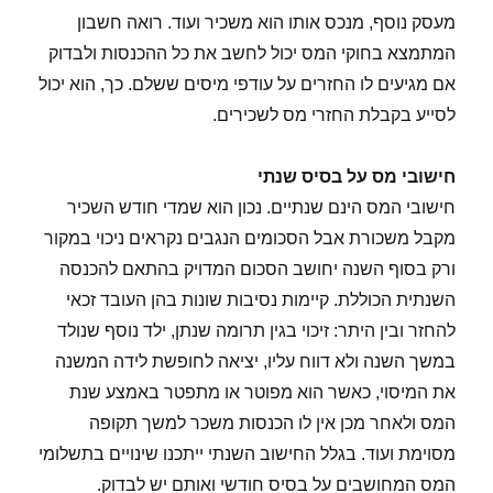
מעסק נוסף, מנכס אותו הוא משכיר ועוד. רואה חשבון
המתמצא בחוקי המס יכול לחשב את כל ההכנסות ולבדוק
אם מגיעים לו החזרים על עודפי מיסים ששלם. כך, הוא יכול
לסייע בקבלת החזרי מס לשכירים.
חישובי מס על בסיס שנתי
חישובי המס הינם שנתיים. נכון הוא שמדי חודש השכיר
מקבל משכורת אבל הסכומים הנגבים נקראים ניכוי במקור
ורק בסוף השנה יחושב הסכום המדויק בהתאם להכנסה
השנתית הכוללת. קיימות נסיבות שונות בהן העובד זכאי
להחזר ובין היתר: זיכוי בגין תרומה שנתן, ילד נוסף שנולד
במשך השנה ולא דווח עליו, יציאה לחופשת לידה המשנה
את המיסוי, כאשר הוא מפוטר או מתפטר באמצע שנת
המס ולאחר מכן אין לו הכנסות משכר למשך תקופה
מסוימת ועוד. בגלל החישוב השנתי ייתכנו שינויים בתשלומי
המס המחושבים על בסיס חודשי ואותם יש לבדוק.