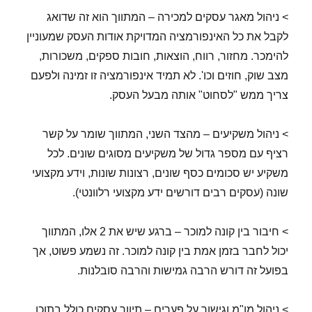
> ניהול מאגר עסקים למכירה – המתווך הוא זה שדואג
לקבל את כל האינפורמציה המדויקת אודות העסק שמעוניין
להימכר. מחזור, רווח, הוצאות, חובות ספקים, משכורות,
מצב שוק, חוזים וכו'. לא תמיד אינפורמציה זו זמינה ולפעם
צריך ממש "לסחוט" אותה מבעל העסק.
> ניהול משקיעים – מהצד השני, המתווך שומר על קשר
רציף עם מספר גדול של משקיעים מסוגים שונים. לכל
משקיע יש סכומים כסף שונים, רצונות שונות, וידע מקצועי
שונה (עסקים רבים דורשים ידע מקצועי רלוונטי).
> חיבור בין קונה למוכר – ברגע שיש את 2 אלו, המתווך
יכול לחבר בזמן אמת בין קונה למוכר. זה נשמע פשוט, אך
בפועל זה דורש הרבה גמישות והרבה סובלנות.
> ניהול מו"מ וגישור על פערים – תיווך עסקים כולל בתוכו