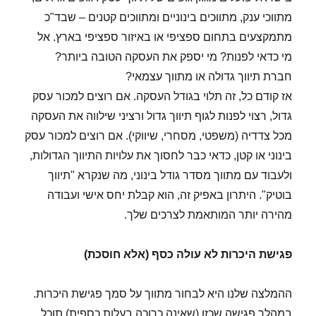
מתווכי ענק, מתווכים בינוניים ומתווכים קטנים – שבד"כ
מתמקצעים בתחום ספציפי או באיזור ספציפי בארץ. אל
מי כדאי לפנות? מי יספק את העסקה הטובה ביותר?
חברת תיווך גדולה או מתווך עצמאי?
אז קודם כל, זה תלוי בגודל העסקה. אם רוצים למכור עסק
גדול, רצוי לפנות לגוף תיווך גדול ורציני שילווה את העסקה
מכל צדדיה (משפטי, מסחרי, שיווקי). אם רוצים למכור עסק
בינוני או קטן, כדאי כבר לחסוך את עלויות התיווך הגדולות,
ולעבוד עם מתווך מסדר גודל בינוני, מה שנקרא "תיווך
בוטיק". היתרון באפיק זה, הוא קבלת יחס אישי ועבודה
מהירה יותר המותאמת לצרכים שלך.
פגישת היכרות לא עולה כסף (אלא חוסכת)
ההמלצה שלנו היא לבחור מתווך על סמך פגישת היכרות.
במהלך פגישה שכזו (שאינה כרוכה בעלות כספית) תוכל